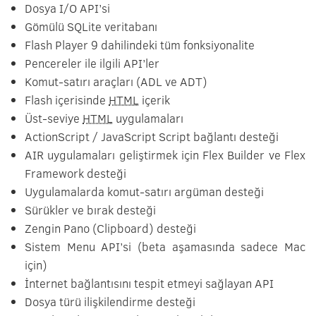
Dosya I/O API’si
Gömülü SQLite veritabanı
Flash Player 9 dahilindeki tüm fonksiyonalite
Pencereler ile ilgili API’ler
Komut-satırı araçları (ADL ve ADT)
Flash içerisinde
HTML
içerik
Üst-seviye
HTML
uygulamaları
ActionScript / JavaScript Script bağlantı desteği
AIR uygulamaları geliştirmek için Flex Builder ve Flex
Framework desteği
Uygulamalarda komut-satırı argüman desteği
Sürükler ve bırak desteği
Zengin Pano (Clipboard) desteği
Sistem Menu API’si (beta aşamasında sadece Mac
için)
İnternet bağlantısını tespit etmeyi sağlayan API
Dosya türü ilişkilendirme desteği