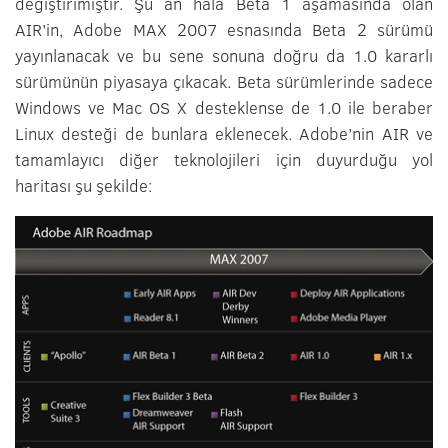
değiştirimiştir. Şu an hala Beta 1 aşamasında olan
AIR’in, Adobe MAX 2007 esnasında Beta 2 sürümü
yayınlanacak ve bu sene sonuna doğru da 1.0 kararlı
sürümünün piyasaya çıkacak. Beta sürümlerinde sadece
Windows ve Mac OS X desteklense de 1.0 ile beraber
Linux desteği de bunlara eklenecek. Adobe’nin AIR ve
tamamlayıcı diğer teknolojileri için duyurduğu yol
haritası şu şekilde: