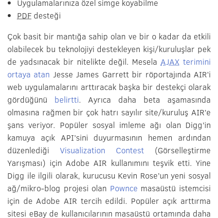
Uygulamalarınıza özel simge koyabilme
PDF
desteği
Çok basit bir mantığa sahip olan ve bir o kadar da etkili
olabilecek bu teknolojiyi destekleyen kişi/kuruluşlar pek
de yadsınacak bir nitelikte değil. Mesela
AJAX
terimini
ortaya atan
Jesse James Garrett bir röportajında AIR’i
web uygulamalarını arttıracak başka bir destekçi olarak
gördüğünü
belirtti
. Ayrıca daha beta aşamasında
olmasına rağmen bir çok hatrı sayılır site/kuruluş AIR’e
şans veriyor. Popüler sosyal imleme ağı olan Digg’in
kamuya açık API’sini duyurmasının hemen ardından
düzenlediği
Visualization Contest
(Görselleştirme
Yarışması) için Adobe AIR kullanımını teşvik etti. Yine
Digg ile ilgili olarak, kurucusu Kevin Rose’un yeni sosyal
ağ/mikro-blog projesi olan
Pownce
masaüstü istemcisi
için de Adobe AIR tercih edildi. Popüler açık arttırma
sitesi eBay de kullanıcılarının masaüstü ortamında daha