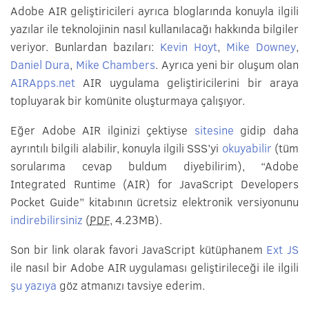
Adobe AIR geliştiricileri ayrıca bloglarında konuyla ilgili
yazılar ile teknolojinin nasıl kullanılacağı hakkında bilgiler
veriyor. Bunlardan bazıları:
Kevin Hoyt
,
Mike Downey
,
Daniel Dura
,
Mike Chambers
. Ayrıca yeni bir oluşum olan
AIRApps.net
AIR uygulama geliştiricilerini bir araya
topluyarak bir komünite oluşturmaya çalışıyor.
Eğer Adobe AIR ilginizi çektiyse
sitesine
gidip daha
ayrıntılı bilgili alabilir, konuyla ilgili SSS’yi
okuyabilir
(tüm
sorularıma cevap buldum diyebilirim), “Adobe
Integrated Runtime (AIR) for JavaScript Developers
Pocket Guide” kitabının ücretsiz elektronik versiyonunu
indirebilirsiniz
(
PDF
, 4.23MB).
Son bir link olarak favori JavaScript kütüphanem
Ext JS
ile nasıl bir Adobe AIR uygulaması geliştirileceği ile ilgili
şu yazıya
göz atmanızı tavsiye ederim.