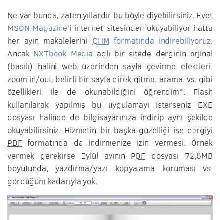
Ne var bunda, zaten yıllardır bu böyle diyebilirsiniz. Evet
MSDN Magazine
‘i internet sitesinden okuyabiliyor hatta
her ayın makalelerini
CHM
formatında indirebiliyoruz
.
Ancak
NXTbook Media
adlı bir sitede derginin orjinal
(basılı) halini web üzerinden sayfa çevirme efektleri,
zoom in/out, belirli bir sayfa direk gitme, arama, vs. gibi
özellikleri ile de okunabildiğini öğrendim
*
. Flash
kullanılarak yapılmış bu uygulamayı isterseniz EXE
dosyası halinde de bilgisayarınıza indirip aynı şekilde
okuyabilirsiniz. Hizmetin bir başka güzelliği ise dergiyi
PDF
formatında da indirmenize izin vermesi. Örnek
vermek gerekirse Eylül ayının
PDF
dosyası 72,6MB
boyutunda, yazdırma/yazı kopyalama koruması vs.
gördüğüm kadarıyla yok.